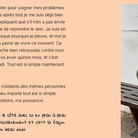
aiter pour soigner mes problèmes
 après tout je me suis déjà bien
xpliquant que s’il n’en a pas envie
te de reprendre le sein. Je suis en
que pourquoi je pleure, et moi je
 la peine de vivre ce moment. Ce
uche bien retroussée contre mon
 va avoir quinze mois, et c’est
di. Tout est si simple maintenant
 insistants des mêmes personnes
eu importe tout est si simple
histoire, ma puissance.
r le côté avec lui en peau à peau
ticulièrement et c’est la façon
un beau dodo