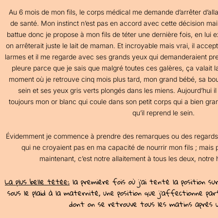
Au 6 mois de mon fils, le corps médical me demande d’arrêter d’all
de santé. Mon instinct n’est pas en accord avec cette décision mais
battue donc je propose à mon fils de téter une dernière fois, en lui e
on arrêterait juste le lait de maman. Et incroyable mais vrai, il accep
larmes et il me regarde avec ses grands yeux qui demanderaient pres
pleure parce que je sais que malgré toutes ces galères, ça valait
moment où je retrouve cinq mois plus tard, mon grand bébé, sa bo
sein et ses yeux gris verts plongés dans les miens. Aujourd’hui il
toujours mon or blanc qui coule dans son petit corps qui a bien gran
qu’il reprend le sein.
Évidemment je commence à prendre des remarques ou des regards
qui ne croyaient pas en ma capacité de nourrir mon fils ; mais p
maintenant, c’est notre allaitement à tous les deux, notre 
La plus belle tétée:
la première fois où j’ai tenté la position su
sous le plaid à la maternité, une position que j’affectionne par
dont on se retrouve tous les matins après 