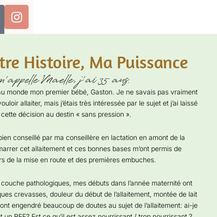
tre Histoire, Ma Puissance
’appelle Maelle, j’ai 35 ans.
 au monde mon premier bébé, Gaston. Je ne savais pas vraiment
s vouloir allaiter, mais j’étais très intéressée par le sujet et j’ai laissé
cette décision au destin « sans pression ».
 bien conseillé par ma conseillère en lactation en amont de la
arrer cet allaitement et ces bonnes bases m’ont permis de
rs de la mise en route et des premières embuches.
 couche pathologiques, mes débuts dans l’année maternité ont
siques crevasses, douleur du début de l’allaitement, montée de lait
 ont engendré beaucoup de doutes au sujet de l’allaitement: ai-je
et un REF? Est ce qu’il est assez nourrissant / trop nourrissant ?