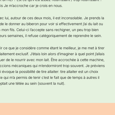
s Je m’accroche car je crois en nous.
c lui, autour de ces deux mois, il est inconsolable. Je prends la
 de le donner au biberon pour voir si effectivement j’ai du lait ou
à mon fils. Celui-ci l’accepte sans rechigner, un peu trop bien
ieurs semaines, il refuse catégoriquement de reprendre le sein.
ir ce que je considère comme étant le meilleur, je me met à tirer
laitement exclusif. J’étais loin alors d’imaginer à quel point j’allais
uer de le nourrir avec mon lait. Être accrochée à cette machine,
succions mécaniques qui m’endormiront trop souvent. Je préviens
que la possibilité de tire allaiter: tire allaiter est un choix
qui m’a permis de tenir c’est le fait que de temps à autres il
ptait une tétée au sein (souvent la nuit).