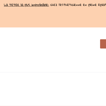
La tétée la plus improbable:
chez l’esthéticienne en pleine épil