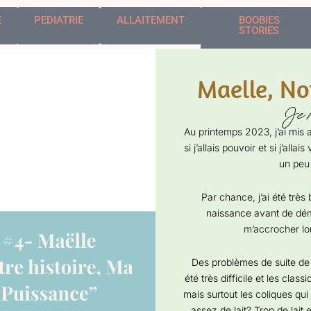
E
PEDIATRIE
ALLAITEMENT
BOOBIES
STORIES
Maelle, No
Je m
Au printemps 2023, j’ai mis
si j’allais pouvoir et si j’allai
un peu 
Par chance, j’ai été très
naissance avant de dém
m’accrocher lo
Des problèmes de suite de
été très difficile et les clas
mais surtout les coliques qui
assez de lait? Trop de lait 