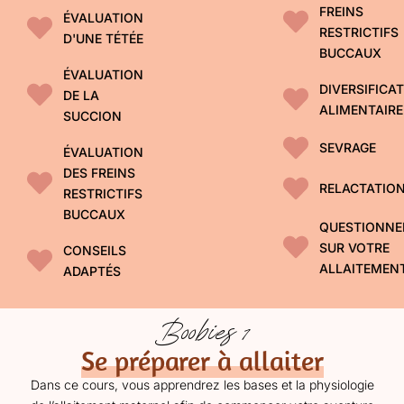
FREINS
ÉVALUATION
RESTRICTIFS
D'UNE TÉTÉE
BUCCAUX
ÉVALUATION
DIVERSIFICA
DE LA
ALIMENTAIRE
SUCCION
SEVRAGE
ÉVALUATION
DES FREINS
RELACTATIO
RESTRICTIFS
BUCCAUX
QUESTIONN
SUR VOTRE
CONSEILS
ALLAITEMEN
ADAPTÉS
Boobies 1
Se préparer à allaiter
Dans ce cours, vous apprendrez les bases et la physiologie